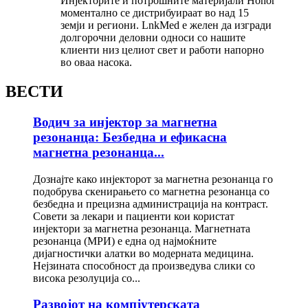
Инјекторите и потрошните материјали Honor
моментално се дистрибуираат во над 15
земји и региони. LnkMed е желен да изгради
долгорочни деловни односи со нашите
клиенти низ целиот свет и работи напорно
во оваа насока.
ВЕСТИ
Водич за инјектор за магнетна
резонанца: Безбедна и ефикасна
магнетна резонанца...
Дознајте како инјекторот за магнетна резонанца го
подобрува скенирањето со магнетна резонанца со
безбедна и прецизна администрација на контраст.
Совети за лекари и пациенти кои користат
инјектори за магнетна резонанца. Магнетната
резонанца (МРИ) е една од најмоќните
дијагностички алатки во модерната медицина.
Нејзината способност да произведува слики со
висока резолуција со...
Развојот на компјутерската