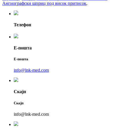
Ангиографски шприц под висок притисок
,
Телефон
Е-пошта
Е-пошта
info@lnk-med.com
Скајп
Скајп
info@lnk-med.com