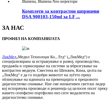
Комплети за контрастни шприцеви
DSA 900103-150ml за LF ...
ЗА НАС
ПРОФИЛ НА КОМПАНИЈАТА
ЛнкМед
„Медил Технолоџи Ко., Лтд“ („ЛнкМед“) е
специјализирана за истражување и развој, производство,
продажба и сервисирање на системи за вбризгување на
контрастен медиум. Сместена во Шенжен, Кина, целта на
„ЛнкМед“ е да го подобри животот на луѓето преку
обликување на иднината на превенцијата и прецизното
дијагностичко снимање. Ние сме иновативен светски лидер
кој испорачува производи и решенија од целосен опсег преку
нашето сеопфатно портфолио низ сите модалитети на
дијагностичко снимање.