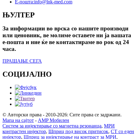
Е-пошта:
info@lnk-med.com
ЊУЛТЕР
За информации во врска со нашите производи
или ценовник, ве молиме оставете ни ја вашата
е-пошта и ние ќе ве контактираме во рок од 24
часа.
ПРАШАЊЕ СЕГА
СОЦИЈАЛНО
© Авторски права - 2010-2026: Сите права се задржани.
Мапа на сајтот
-
AMP Мобилен
Систем за инјектирање со магнетна резонанца
,
МРИ
контрастен инјектор
,
Шприц под висок притисок
,
CT со еден
инјектор
,
Шприц за инјектирање на контраст за МРИ
,