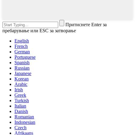
Притиснете Enter за
пребарување или ESC за затворање
English
French
German
Portuguese
Spanish
Russian
Japanese
Korean
Arabic
Irish
Greek
Turkish
Italian
Danish
Romanian
Indonesian
Czech
Afrikaans