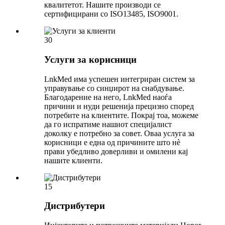
квалитетот. Нашите производи се
сертифицирани со ISO13485, ISO9001.
30
Услуги за корисници
LnkMed има успешен интегриран систем за
управување со синџирот на снабдување.
Благодарение на него, LnkMed наоѓа
причини и нуди решенија прецизно според
потребите на клиентите. Покрај тоа, можеме
да го испратиме нашиот специјалист
доколку е потребно за совет. Оваа услуга за
корисници е една од причините што нè
прави убедливо доверливи и омилени кај
нашите клиенти.
15
Дистрибутери