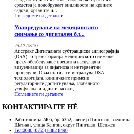
средства ја подобруваат видливоста на крвните
садови, органите и...
Погледнете ги деталите
Унапредување на медицинското
снимање со дигитален бл...
25-12-18 10
Апстракт Дигиталната субтракциска ангиографија
(DSA) го трансформира медицинското снимање
преку обезбедување прецизна васкуларна
визуелизација за дијагноза и интервентни
процедури. Оваа статија ги истражува DSA
технологијата, клиничките примени,
регулаторните достигнувања, глобалното
усвојување и идните насоки, ...
Погледнете ги деталите
КОНТАКТИРАЈТЕ НÈ
Работилница 2405, бр. 6352, авенија Пингшан, заедница
Шатиан, улица Кенгзи, округ Пингшан, Шенжен
Тел:
0086 (0755) 8382 8490