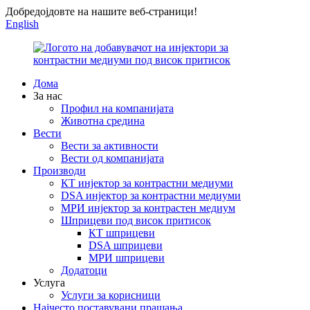
Добредојдовте на нашите веб-страници!
English
Дома
За нас
Профил на компанијата
Животна средина
Вести
Вести за активности
Вести од компанијата
Производи
КТ инјектор за контрастни медиуми
DSA инјектор за контрастни медиуми
МРИ инјектор за контрастен медиум
Шприцеви под висок притисок
КТ шприцеви
DSA шприцеви
МРИ шприцеви
Додатоци
Услуга
Услуги за корисници
Најчесто поставувани прашања