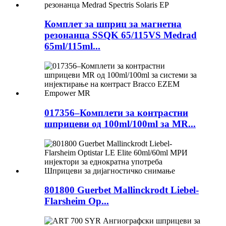
Комплет за шприц за магнетна
резонанца SSQK 65/115VS Medrad
65ml/115ml...
017356–Комплети за контрастни
шприцеви од 100ml/100ml за MR...
801800 Guerbet Mallinckrodt Liebel-
Flarsheim Op...