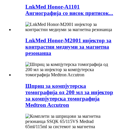
LnkMed Honor-A1101
Ангиографија со висок притисок...
LnkMed Honor-M2001 инјектор за
контрастни медиуми за магнетна
резонанца
Шприц за компјутерска
томографија од 200 мл за инјектор
за компјутерска томографија
Medtron Accutron