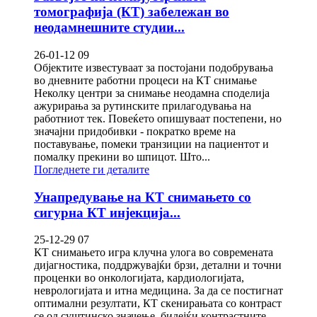
томографија (КТ) забележан во
неодамнешните студии...
26-01-12 09
Објектите известуваат за постојани подобрувања
во дневните работни процеси на КТ снимање
Неколку центри за снимање неодамна споделија
ажурирања за рутинските прилагодувања на
работниот тек. Повеќето опишуваат постепени, но
значајни придобивки - пократко време на
поставување, помеки транзиции на пациентот и
помалку прекини во шпицот. Што...
Погледнете ги деталите
Унапредување на КТ снимањето со
сигурна КТ инјекција...
25-12-29 07
КТ снимањето игра клучна улога во современата
дијагностика, поддржувајќи брзи, детални и точни
проценки во онкологијата, кардиологијата,
неврологијата и итна медицина. За да се постигнат
оптимални резултати, КТ скенирањата со контраст
се од суштинско значење, бидејќи контрастните