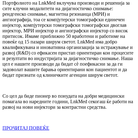
Портфолиото на LnkMed вклучува производи и решенија за
сите клучни модалитети на дијагностичко снимање:
рендгенско снимање, магнетна резонанца (МРИ) и
ангиографија, тоа се компјутерски томографски единечен
инјектор, компјутерски томографски томографски двоглав
инјектор, МРИ инјектор и ангиографски инјектор со висок
притисок. Имаме приближно 50 вработени и работиме на
повеќе од 15 пазари ширум светот. LnkMed има добро
квалификувана и иновативна организација за истражување и
развој (R&D) со ефикасен пристап ориентиран кон процесите
и резултати во индустријата за дијагностичко снимање. Наша
цел е нашите производи да бидат сè поефикасни за да ги
задоволат вашите барања ориентирани кон пациентот и да
бидат признати од клиничките агенции ширум светот.
Со цел да биде пионер во понудата на добри медицински
помагала во наредните години, LnkMed секогаш ќе работи на
развој на нови инјектори за контрастни средства.
ПРОЧИТАЈ ПОВЕЌЕ