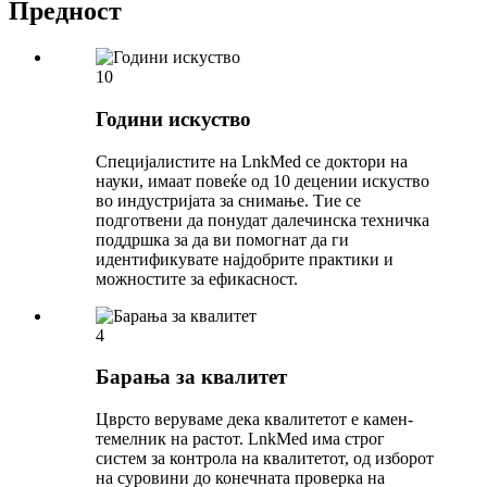
Предност
10
Години искуство
Специјалистите на LnkMed се доктори на
науки, имаат повеќе од 10 децении искуство
во индустријата за снимање. Тие се
подготвени да понудат далечинска техничка
поддршка за да ви помогнат да ги
идентификувате најдобрите практики и
можностите за ефикасност.
4
Барања за квалитет
Цврсто веруваме дека квалитетот е камен-
темелник на растот. LnkMed има строг
систем за контрола на квалитетот, од изборот
на суровини до конечната проверка на