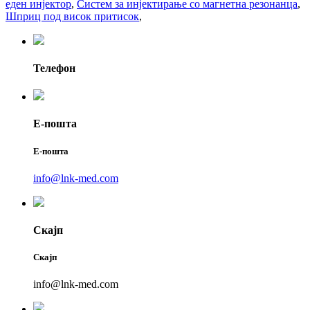
еден инјектор
,
Систем за инјектирање со магнетна резонанца
,
Шприц под висок притисок
,
Телефон
Е-пошта
Е-пошта
info@lnk-med.com
Скајп
Скајп
info@lnk-med.com