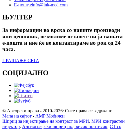
Е-пошта:
info@lnk-med.com
ЊУЛТЕР
За информации во врска со нашите производи
или ценовник, ве молиме оставете ни ја вашата
е-пошта и ние ќе ве контактираме во рок од 24
часа.
ПРАШАЊЕ СЕГА
СОЦИЈАЛНО
© Авторски права - 2010-2026: Сите права се задржани.
Мапа на сајтот
-
AMP Мобилен
Шприц за инјектирање на контраст за МРИ
,
МРИ контрастен
инјектор
,
Ангиографски шприц под висок притисок
,
CT со