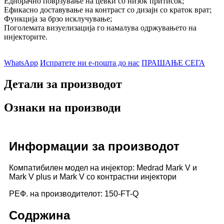
Еднорачно поврзување на цевки со низок притисок;
Ефикасно доставување на контраст со дизајн со краток врат;
Функција за брзо исклучување;
Поголемата визуелизација го намалува одржувањето на
инјекторите.
WhatsApp
Испратете ни е-пошта до нас
ПРАШАЊЕ СЕГА
Детали за производот
Ознаки на производи
Информации за производот
Компатибилен модел на инјектор: Medrad Mark V и
Mark V plus и Mark V со контрастни инјектори
РЕФ. на производителот: 150-FT-Q
Содржина