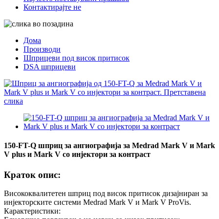
Контактирајте не
Дома
Производи
Шприцеви под висок притисок
DSA шприцеви
150-FT-Q шприц за ангиографија за Medrad Mark V и Mark
V plus и Mark V со инјектори за контраст
Краток опис:
Висококвалитетен шприц под висок притисок дизајниран за
инјекторските системи Medrad Mark V и Mark V ProVis.
Карактеристики: