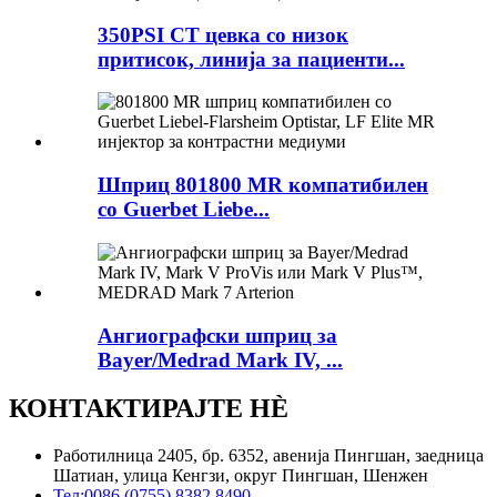
350PSI CT цевка со низок
притисок, линија за пациенти...
Шприц 801800 MR компатибилен
со Guerbet Liebe...
Ангиографски шприц за
Bayer/Medrad Mark IV, ...
КОНТАКТИРАЈТЕ НÈ
Работилница 2405, бр. 6352, авенија Пингшан, заедница
Шатиан, улица Кенгзи, округ Пингшан, Шенжен
Тел:
0086 (0755) 8382 8490