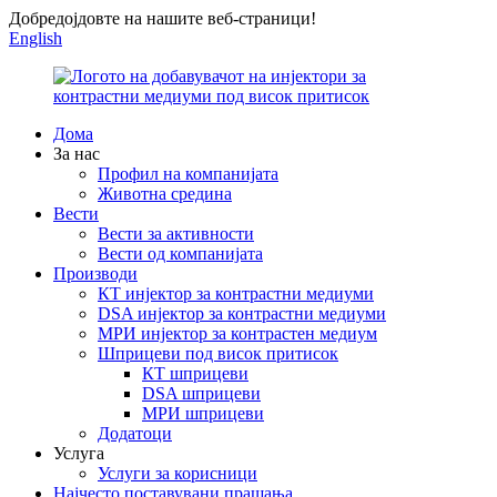
Добредојдовте на нашите веб-страници!
English
Дома
За нас
Профил на компанијата
Животна средина
Вести
Вести за активности
Вести од компанијата
Производи
КТ инјектор за контрастни медиуми
DSA инјектор за контрастни медиуми
МРИ инјектор за контрастен медиум
Шприцеви под висок притисок
КТ шприцеви
DSA шприцеви
МРИ шприцеви
Додатоци
Услуга
Услуги за корисници
Најчесто поставувани прашања