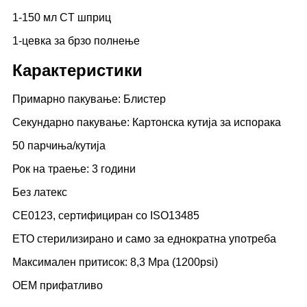
1-150 мл CT шприц
1-цевка за брзо полнење
Карактеристики
Примарно пакување: Блистер
Секундарно пакување: Картонска кутија за испорака
50 парчиња/кутија
Рок на траење: 3 години
Без латекс
CE0123, сертифициран со ISO13485
ЕТО стерилизирано и само за еднократна употреба
Максимален притисок: 8,3 Mpa (1200psi)
OEM прифатливо