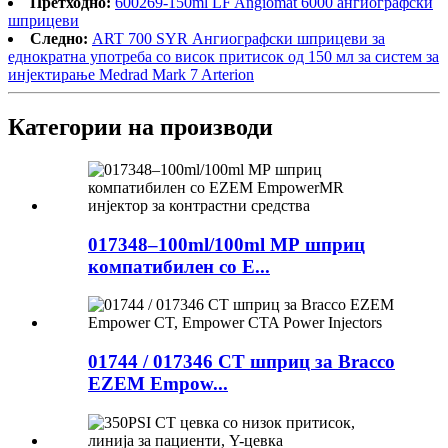
Претходно:
600269-150ml LF Angiomat 6000 ангиографски
шприцеви
Следно:
ART 700 SYR Ангиографски шприцеви за
еднократна употреба со висок притисок од 150 мл за систем за
инјектирање Medrad Mark 7 Arterion
Категории на производи
017348–100ml/100ml МР шприц
компатибилен со Е...
01744 / 017346 CT шприц за Bracco
EZEM Empow...