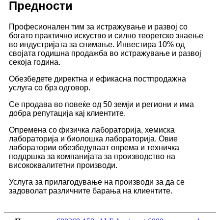
Предности
Професионален тим за истражување и развој со
богато практично искуство и силно теоретско знаење
во индустријата за снимање. Инвестира 10% од
својата годишна продажба во истражување и развој
секоја година.
Обезбедете директна и ефикасна постпродажна
услуга со брз одговор.
Се продава во повеќе од 50 земји и региони и има
добра репутација кај клиентите.
Опремена со физичка лабораторија, хемиска
лабораторија и биолошка лабораторија. Овие
лаборатории обезбедуваат опрема и техничка
поддршка за компанијата за производство на
висококвалитетни производи.
Услуга за прилагодување на производи за да се
задоволат различните барања на клиентите.